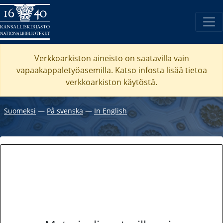
Verkkoarkiston aineisto on saatavilla vain
vapaakappaletyöasemilla. Katso
infosta
lisää tietoa
verkkoarkiston käytöstä.
Suomeksi
―
På svenska
―
In English