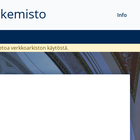
akemisto
Info
ietoa verkkoarkiston käytöstä.