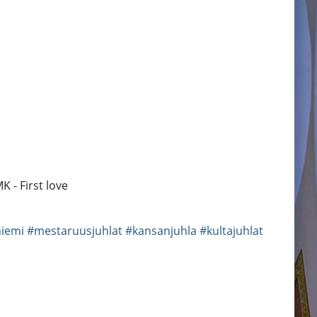
 - First love
niemi
#mestaruusjuhlat
#kansanjuhla
#kultajuhlat