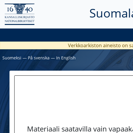
Suomala
Verkkoarkiston aineisto on s
Suomeksi
―
På svenska
―
In English
Materiaali saatavilla vain vapaa