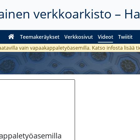
inen verkkoarkisto – H
Teemakeräykset
Verkkosivut
Videot
Twiitit
aatavilla vain vapaakappaletyöasemilla. Katso
infosta
lisää t
kappaletyöasemilla