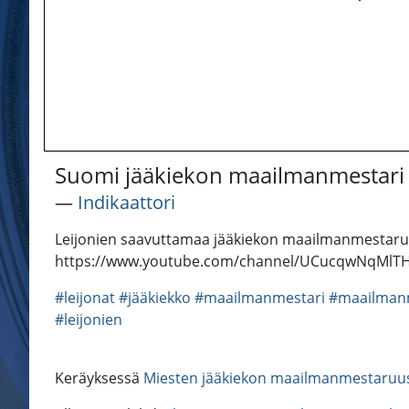
Suomi jääkiekon maailmanmestari 20
―
Indikaattori
Leijonien saavuttamaa jääkiekon maailmanmestaruutt
https://www.youtube.com/channel/UCucqwNqMlTHf
#leijonat
#jääkiekko
#maailmanmestari
#maailman
#leijonien
Keräyksessä
Miesten jääkiekon maailmanmestaruu