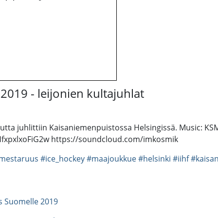
19 - leijonien kultajuhlat
a juhlittiin Kaisaniemenpuistossa Helsingissä. Music: KSMK
xpxlxoFiG2w https://soundcloud.com/imkosmik
mestaruus
#ice_hockey
#maajoukkue
#helsinki
#iihf
#kaisa
s Suomelle 2019