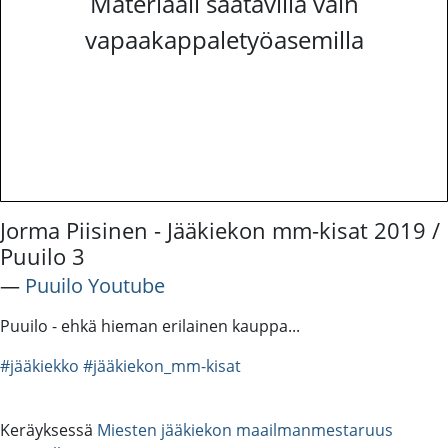
Materiaali saatavilla vain
vapaakappaletyöasemilla
Jorma Piisinen - Jääkiekon mm-kisat 2019 /
Puuilo 3
―
Puuilo Youtube
Puuilo - ehkä hieman erilainen kauppa...
#jääkiekko
#jääkiekon_mm-kisat
Keräyksessä
Miesten jääkiekon maailmanmestaruus