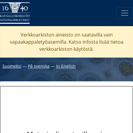
Verkkoarkiston aineisto on saatavilla vain
vapaakappaletyöasemilla. Katso
infosta
lisää tietoa
verkkoarkiston käytöstä.
Suomeksi
―
På svenska
―
In English