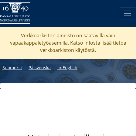
Verkkoarkiston aineisto on saatavilla vain
vapaakappaletyöasemilla. Katso
infosta
lisää tietoa
verkkoarkiston käytöstä.
Suomeksi
―
På svenska
―
In English