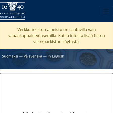
Verkkoarkiston aineisto on saatavilla vain
vapaakappaletyöasemilla. Katso
infosta
lisää tietoa
verkkoarkiston käytöstä.
Suomeksi
―
På svenska
―
In English