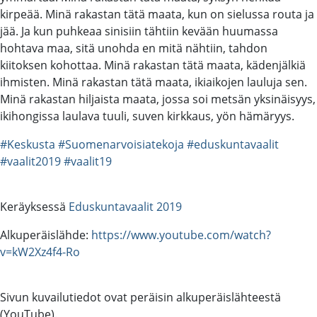
kirpeää. Minä rakastan tätä maata, kun on sielussa routa ja
jää. Ja kun puhkeaa sinisiin tähtiin kevään huumassa
hohtava maa, sitä unohda en mitä nähtiin, tahdon
kiitoksen kohottaa. Minä rakastan tätä maata, kädenjälkiä
ihmisten. Minä rakastan tätä maata, ikiaikojen lauluja sen.
Minä rakastan hiljaista maata, jossa soi metsän yksinäisyys,
ikihongissa laulava tuuli, suven kirkkaus, yön hämäryys.
#Keskusta
#Suomenarvoisiatekoja
#eduskuntavaalit
#vaalit2019
#vaalit19
Keräyksessä
Eduskuntavaalit 2019
Alkuperäislähde:
https://www.youtube.com/watch?
v=kW2Xz4f4-Ro
Sivun kuvailutiedot ovat peräisin alkuperäislähteestä
(YouTube).