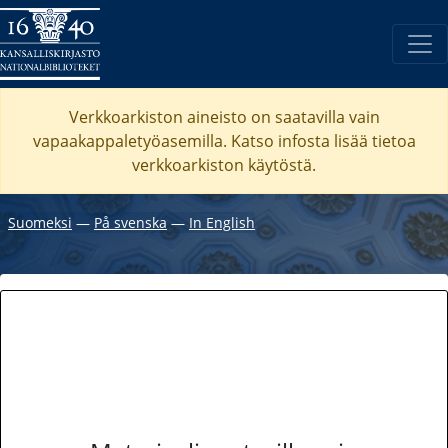
Verkkoarkiston aineisto on saatavilla vain
vapaakappaletyöasemilla. Katso
infosta
lisää tietoa
verkkoarkiston käytöstä.
Suomeksi
―
På svenska
―
In English