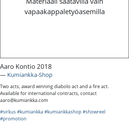
Materiaali saatavilla vain
vapaakappaletyöasemilla
Aaro Kontio 2018
―
Kumiankka-Shop
Two acts, award winning diabolo act and a fire act.
Available for international contracts, contact
aaro@kumiankka.com
#sirkus
#kumiankka
#kumiankkashop
#showreel
#promotion