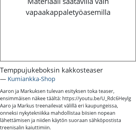
Materiaali saatavilla vain
vapaakappaletyöasemilla
Temppujukeboksin kakkosteaser
―
Kumiankka-Shop
Aaron ja Markuksen tulevan esityksen toka teaser,
ensimmäisen näkee täältä: https://youtu.be/U_Rdc6Heylg
Aaro ja Markus treenailevat välillä eri kaupungeissa,
onneksi nykytekniikka mahdollistaa biisien nopean
lähettämisen ja niiden käytön suoraan sähköpostista
treenisalin kaiuttimiin.