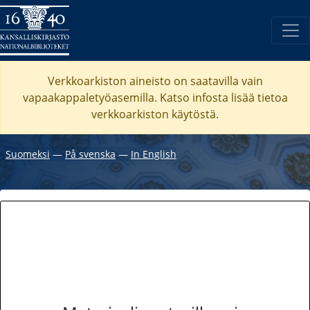
Verkkoarkiston aineisto on saatavilla vain
vapaakappaletyöasemilla. Katso
infosta
lisää tietoa
verkkoarkiston käytöstä.
Suomeksi
―
På svenska
―
In English