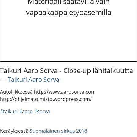
Materiaali saatavilla vain
vapaakappaletyöasemilla
Taikuri Aaro Sorva - Close-up lähitaikuutta
―
Taikuri Aaro Sorva
Autoliikkeessä http://www.aarosorva.com
http://ohjelmatoimisto.wordpress.com/
#taikuri
#aaro
#sorva
Keräyksessä
Suomalainen sirkus 2018