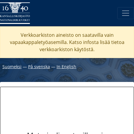
Verkkoarkiston aineisto on saatavilla vain
vapaakappaletyöasemilla. Katso
infosta
lisää tietoa
verkkoarkiston käytöstä.
Suomeksi
―
På svenska
―
In English