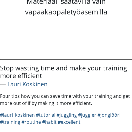
Materiaali saatavilla vain
vapaakappaletyöasemilla
Stop wasting time and make your training
more efficient
―
Lauri Koskinen
Four tips how you can save time with your training and get
more out of if by making it more efficient.
#lauri_koskinen
#tutorial
#juggling
#juggler
#jonglööri
#training
#routine
#habit
#excellent