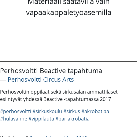
Materiaali saatavilla vain
vapaakappaletyöasemilla
Perhosvoltti Beactive tapahtuma
―
Perhosvoltti Circus Arts
Perhosvoltin oppilaat sekä sirkusalan ammattilaset
esiintyvät yhdessä Beactive -tapahtumassa 2017
#perhosvoltti
#sirkuskoulu
#sirkus
#akrobatiaa
#hulavanne
#vippilauta
#pariakrobatia