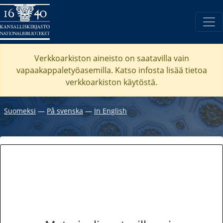
Verkkoarkiston aineisto on saatavilla vain
vapaakappaletyöasemilla. Katso
infosta
lisää tietoa
verkkoarkiston käytöstä.
Suomeksi
―
På svenska
―
In English