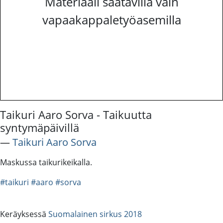
Materiaali saatavilla vain
vapaakappaletyöasemilla
Taikuri Aaro Sorva - Taikuutta
syntymäpäivillä
―
Taikuri Aaro Sorva
Maskussa taikurikeikalla.
#taikuri
#aaro
#sorva
Keräyksessä
Suomalainen sirkus 2018