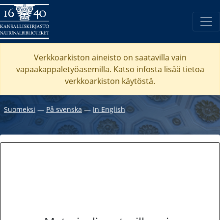
Verkkoarkiston aineisto on saatavilla vain
vapaakappaletyöasemilla. Katso
infosta
lisää tietoa
verkkoarkiston käytöstä.
Suomeksi
―
På svenska
―
In English