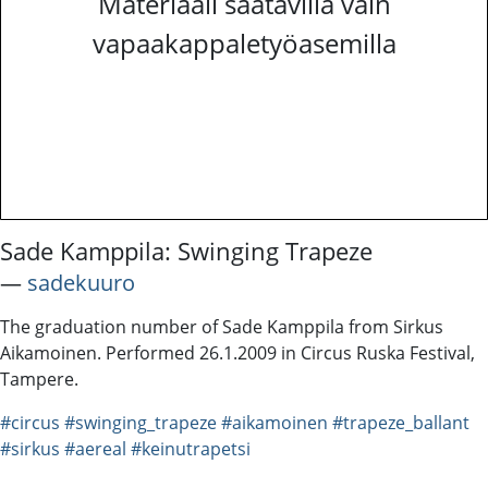
Materiaali saatavilla vain
vapaakappaletyöasemilla
Sade Kamppila: Swinging Trapeze
―
sadekuuro
The graduation number of Sade Kamppila from Sirkus
Aikamoinen. Performed 26.1.2009 in Circus Ruska Festival,
Tampere.
#circus
#swinging_trapeze
#aikamoinen
#trapeze_ballant
#sirkus
#aereal
#keinutrapetsi