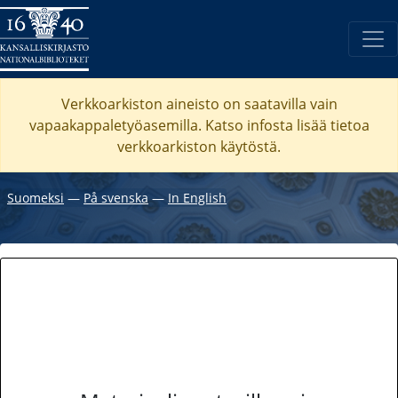
Verkkoarkiston aineisto on saatavilla vain
vapaakappaletyöasemilla. Katso
infosta
lisää tietoa
verkkoarkiston käytöstä.
Suomeksi
―
På svenska
―
In English