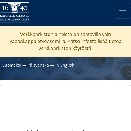
Verkkoarkiston aineisto on saatavilla vain
vapaakappaletyöasemilla. Katso
infosta
lisää tietoa
verkkoarkiston käytöstä.
Suomeksi
―
På svenska
―
In English