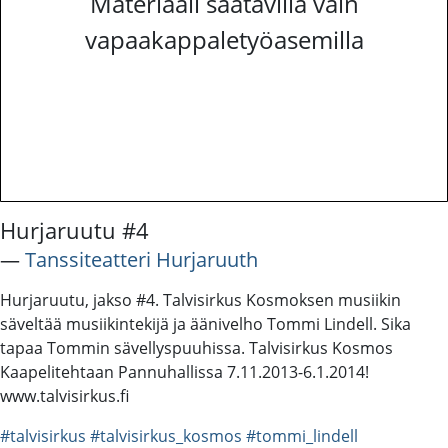
Materiaali saatavilla vain
vapaakappaletyöasemilla
Hurjaruutu #4
―
Tanssiteatteri Hurjaruuth
Hurjaruutu, jakso #4. Talvisirkus Kosmoksen musiikin
säveltää musiikintekijä ja äänivelho Tommi Lindell. Sika
tapaa Tommin sävellyspuuhissa. Talvisirkus Kosmos
Kaapelitehtaan Pannuhallissa 7.11.2013-6.1.2014!
www.talvisirkus.fi
#talvisirkus
#talvisirkus_kosmos
#tommi_lindell