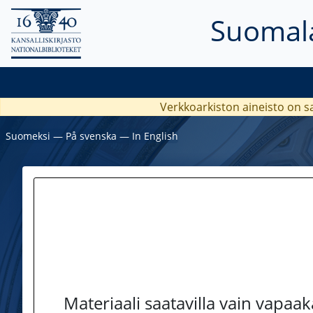
Suomala
Verkkoarkiston aineisto on s
Suomeksi
―
På svenska
―
In English
Materiaali saatavilla vain vapaa