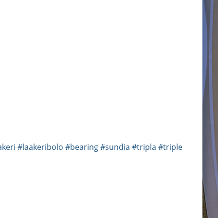
akeri
#laakeribolo
#bearing
#sundia
#tripla
#triple