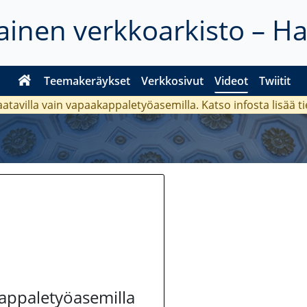
inen verkkoarkisto – H
Teemakeräykset
Verkkosivut
Videot
Twiitit
aatavilla vain vapaakappaletyöasemilla. Katso
infosta
lisää t
kappaletyöasemilla