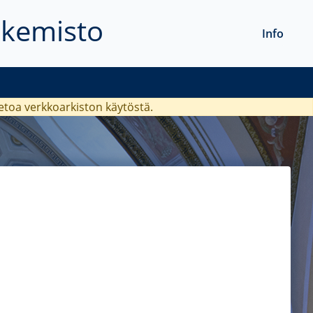
akemisto
Info
ietoa verkkoarkiston käytöstä.