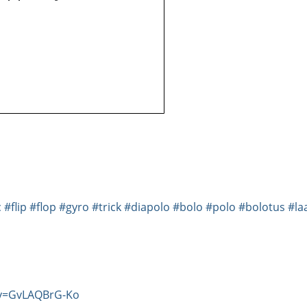
c
#flip
#flop
#gyro
#trick
#diapolo
#bolo
#polo
#bolotus
#la
?v=GvLAQBrG-Ko