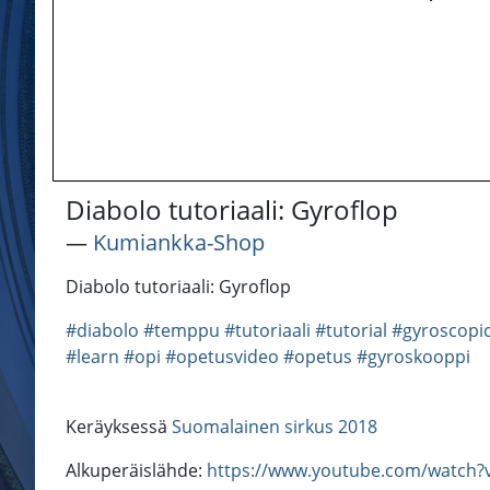
Diabolo tutoriaali: Gyroflop
―
Kumiankka-Shop
Diabolo tutoriaali: Gyroflop
#diabolo
#temppu
#tutoriaali
#tutorial
#gyroscopi
#learn
#opi
#opetusvideo
#opetus
#gyroskooppi
Keräyksessä
Suomalainen sirkus 2018
Alkuperäislähde:
https://www.youtube.com/watch