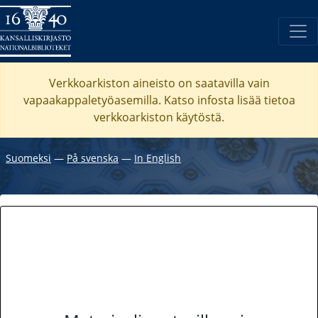
Verkkoarkiston aineisto on saatavilla vain
vapaakappaletyöasemilla. Katso
infosta
lisää tietoa
verkkoarkiston käytöstä.
Suomeksi
―
På svenska
―
In English