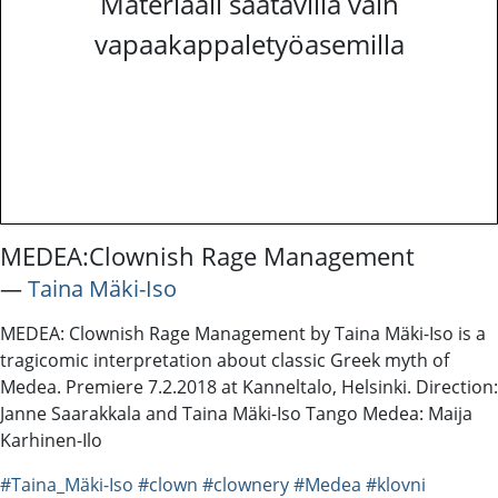
Materiaali saatavilla vain
vapaakappaletyöasemilla
MEDEA:Clownish Rage Management
―
Taina Mäki-Iso
MEDEA: Clownish Rage Management by Taina Mäki-Iso is a
tragicomic interpretation about classic Greek myth of
Medea. Premiere 7.2.2018 at Kanneltalo, Helsinki. Direction:
Janne Saarakkala and Taina Mäki-Iso Tango Medea: Maija
Karhinen-Ilo
#Taina_Mäki-Iso
#clown
#clownery
#Medea
#klovni