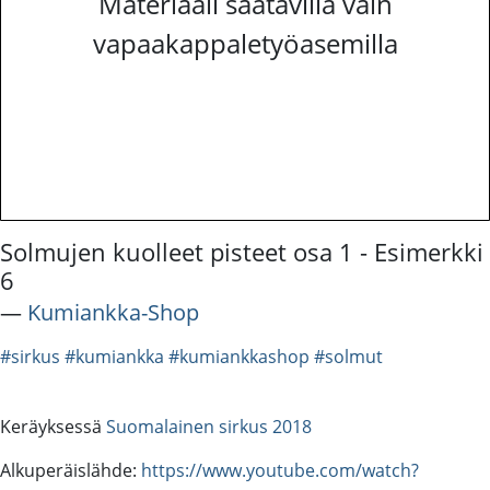
Materiaali saatavilla vain
vapaakappaletyöasemilla
Solmujen kuolleet pisteet osa 1 - Esimerkki
6
―
Kumiankka-Shop
#sirkus
#kumiankka
#kumiankkashop
#solmut
Keräyksessä
Suomalainen sirkus 2018
Alkuperäislähde:
https://www.youtube.com/watch?