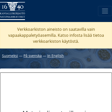
Verkkoarkiston aineisto on saatavilla vain
vapaakappaletyöasemilla. Katso
infosta
lisää tietoa
verkkoarkiston käytöstä.
Suomeksi
―
På svenska
―
In English