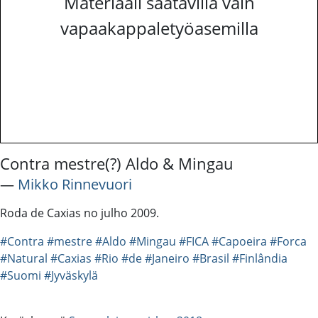
Materiaali saatavilla vain
vapaakappaletyöasemilla
Contra mestre(?) Aldo & Mingau
―
Mikko Rinnevuori
Roda de Caxias no julho 2009.
#Contra
#mestre
#Aldo
#Mingau
#FICA
#Capoeira
#Forca
#Natural
#Caxias
#Rio
#de
#Janeiro
#Brasil
#Finlândia
#Suomi
#Jyväskylä