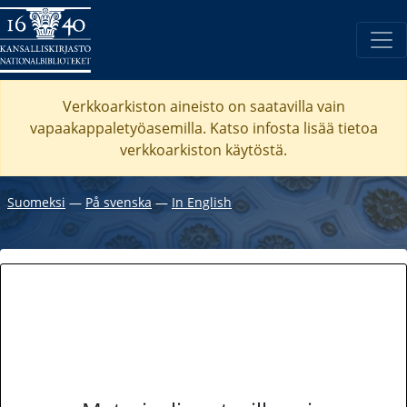
Verkkoarkiston aineisto on saatavilla vain
vapaakappaletyöasemilla. Katso
infosta
lisää tietoa
verkkoarkiston käytöstä.
Suomeksi
―
På svenska
―
In English