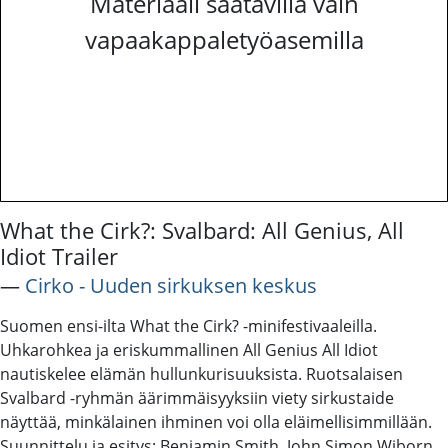
Materiaali saatavilla vain
vapaakappaletyöasemilla
What the Cirk?: Svalbard: All Genius, All
Idiot Trailer
―
Cirko - Uuden sirkuksen keskus
Suomen ensi-ilta What the Cirk? -minifestivaaleilla.
Uhkarohkea ja eriskummallinen All Genius All Idiot
nautiskelee elämän hullunkurisuuksista. Ruotsalaisen
Svalbard -ryhmän äärimmäisyyksiin viety sirkustaide
näyttää, minkälainen ihminen voi olla eläimellisimmillään.
Suunnittelu ja esitys: Benjamin Smith, John Simon Wiborn,