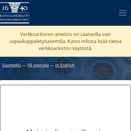
Verkkoarkiston aineisto on saatavilla vain
vapaakappaletyöasemilla. Katso
infosta
lisää tietoa
verkkoarkiston käytöstä.
Suomeksi
―
På svenska
―
In English