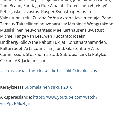
Tom Brand, Santiago Ruiz Albalate Taiteellinen yhteistyö:
Peter Jasko Lavastus: Kasper Svenstrup Hansen
Valosuunnittelu: Zuzana Režná Akrobatiavalmentaja: Bahoz
Temaux Taiteellinen neuvonantaja: Methinee Wongtrakoon
Musiikillinen neuvonantaja: Mae Karthäuser Puvustus:
Michiel Tange van Leeuwen Tuotanto: Josefin
Lindberg/Follow the Rabbit Tukijat: Konstnärsnämnden,
Kulturrådet, Arts Council England, Glastonbury Arts
Commission, Stockholms Stad, Subtopia, Cirk la Putyka,
Cirkör LAB, Jacksons Lane
#sirkus
#what_the_cirk
#cirkohelsinki
#cirkokeskus
Keräyksessä
Suomalainen sirkus 2018
Alkuperäislähde:
https://www.youtube.com/watch?
v=6PpcPMuzbJE