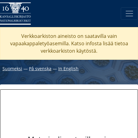
Verkkoarkiston aineisto on saatavilla vain
vapaakappaletyöasemilla. Katso
infosta
lisää tietoa
verkkoarkiston käytöstä.
Suomeksi
―
På svenska
―
In English