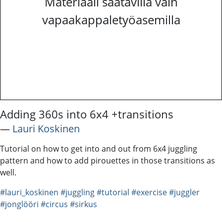
Materiaali saatavilla vain
vapaakappaletyöasemilla
Adding 360s into 6x4 +transitions
―
Lauri Koskinen
Tutorial on how to get into and out from 6x4 juggling
pattern and how to add pirouettes in those transitions as
well.
#lauri_koskinen
#juggling
#tutorial
#exercise
#juggler
#jonglööri
#circus
#sirkus