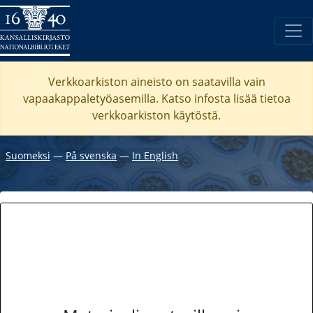
Verkkoarkiston aineisto on saatavilla vain
vapaakappaletyöasemilla. Katso
infosta
lisää tietoa
verkkoarkiston käytöstä.
Suomeksi
―
På svenska
―
In English