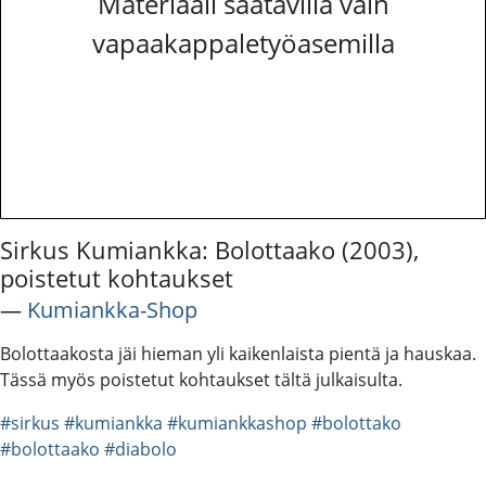
Materiaali saatavilla vain
vapaakappaletyöasemilla
Sirkus Kumiankka: Bolottaako (2003),
poistetut kohtaukset
―
Kumiankka-Shop
Bolottaakosta jäi hieman yli kaikenlaista pientä ja hauskaa.
Tässä myös poistetut kohtaukset tältä julkaisulta.
#sirkus
#kumiankka
#kumiankkashop
#bolottako
#bolottaako
#diabolo