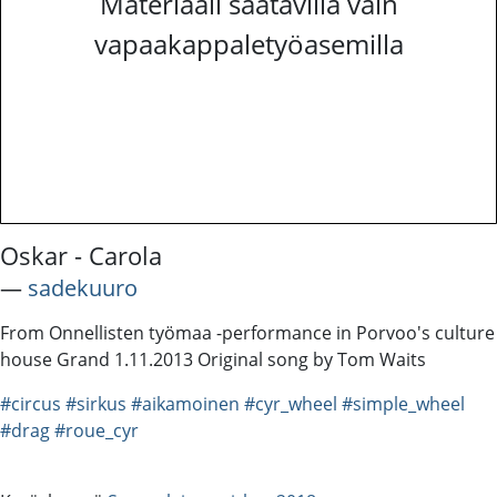
Materiaali saatavilla vain
vapaakappaletyöasemilla
Oskar - Carola
―
sadekuuro
From Onnellisten työmaa -performance in Porvoo's culture
house Grand 1.11.2013 Original song by Tom Waits
#circus
#sirkus
#aikamoinen
#cyr_wheel
#simple_wheel
#drag
#roue_cyr