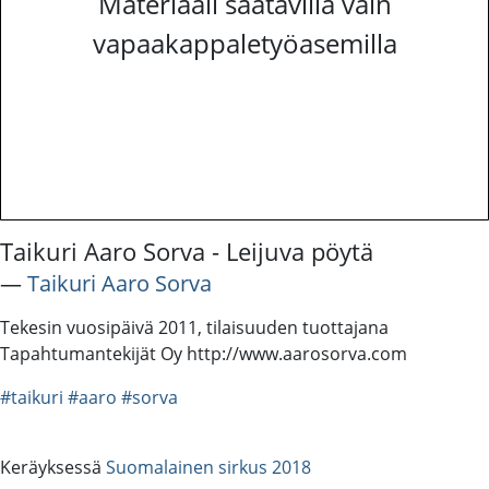
Materiaali saatavilla vain
vapaakappaletyöasemilla
Taikuri Aaro Sorva - Leijuva pöytä
―
Taikuri Aaro Sorva
Tekesin vuosipäivä 2011, tilaisuuden tuottajana
Tapahtumantekijät Oy http://www.aarosorva.com
#taikuri
#aaro
#sorva
Keräyksessä
Suomalainen sirkus 2018