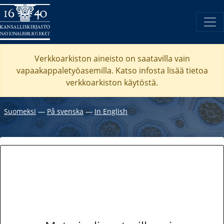
Verkkoarkiston aineisto on saatavilla vain
vapaakappaletyöasemilla. Katso
infosta
lisää tietoa
verkkoarkiston käytöstä.
Suomeksi
―
På svenska
―
In English