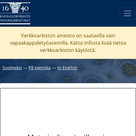
Verkkoarkiston aineisto on saatavilla vain
vapaakappaletyöasemilla. Katso
infosta
lisää tietoa
verkkoarkiston käytöstä.
Suomeksi
―
På svenska
―
In English