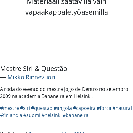
Materiaali saatavilla vain
vapaakappaletyöasemilla
Mestre Sirí & Questão
―
Mikko Rinnevuori
A roda do evento do mestre Jogo de Dentro no setembro
2009 na academia Bananeira em Helsinki.
#mestre
#siri
#questao
#angola
#capoeira
#forca
#natural
#finlandia
#suomi
#helsinki
#bananeira