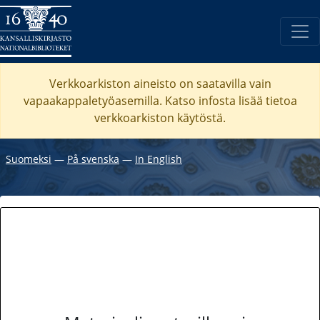
Verkkoarkiston aineisto on saatavilla vain
vapaakappaletyöasemilla. Katso
infosta
lisää tietoa
verkkoarkiston käytöstä.
Suomeksi
―
På svenska
―
In English