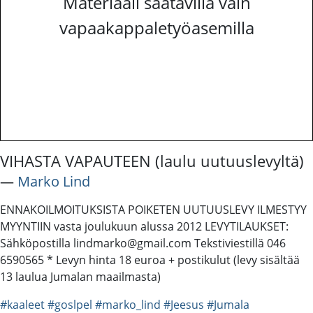
Materiaali saatavilla vain
vapaakappaletyöasemilla
VIHASTA VAPAUTEEN (laulu uutuuslevyltä)
―
Marko Lind
ENNAKOILMOITUKSISTA POIKETEN UUTUUSLEVY ILMESTYY
MYYNTIIN vasta joulukuun alussa 2012 LEVYTILAUKSET:
Sähköpostilla lindmarko@gmail.com Tekstiviestillä 046
6590565 * Levyn hinta 18 euroa + postikulut (levy sisältää
13 laulua Jumalan maailmasta)
#kaaleet
#goslpel
#marko_lind
#Jeesus
#Jumala