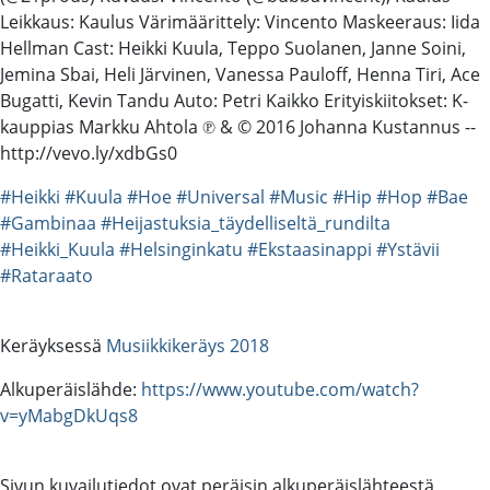
Leikkaus: Kaulus Värimäärittely: Vincento Maskeeraus: Iida
Hellman Cast: Heikki Kuula, Teppo Suolanen, Janne Soini,
Jemina Sbai, Heli Järvinen, Vanessa Pauloff, Henna Tiri, Ace
Bugatti, Kevin Tandu Auto: Petri Kaikko Erityiskiitokset: K-
kauppias Markku Ahtola ℗ & © 2016 Johanna Kustannus --
http://vevo.ly/xdbGs0
#Heikki
#Kuula
#Hoe
#Universal
#Music
#Hip
#Hop
#Bae
#Gambinaa
#Heijastuksia_täydelliseltä_rundilta
#Heikki_Kuula
#Helsinginkatu
#Ekstaasinappi
#Ystävii
#Rataraato
Keräyksessä
Musiikkikeräys 2018
Alkuperäislähde:
https://www.youtube.com/watch?
v=yMabgDkUqs8
Sivun kuvailutiedot ovat peräisin alkuperäislähteestä