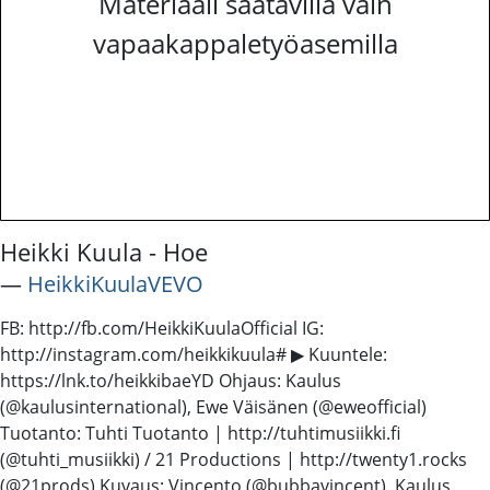
Materiaali saatavilla vain
vapaakappaletyöasemilla
Heikki Kuula - Hoe
―
HeikkiKuulaVEVO
FB: http://fb.com/HeikkiKuulaOfficial IG:
http://instagram.com/heikkikuula# ▶ Kuuntele:
https://lnk.to/heikkibaeYD Ohjaus: Kaulus
(@kaulusinternational), Ewe Väisänen (@eweofficial)
Tuotanto: Tuhti Tuotanto | http://tuhtimusiikki.fi
(@tuhti_musiikki) / 21 Productions | http://twenty1.rocks
(@21prods) Kuvaus: Vincento (@bubbavincent), Kaulus