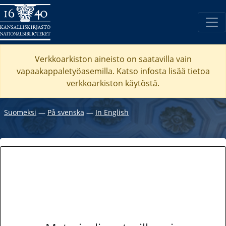
Verkkoarkiston aineisto on saatavilla vain
vapaakappaletyöasemilla. Katso
infosta
lisää tietoa
verkkoarkiston käytöstä.
Suomeksi
―
På svenska
―
In English