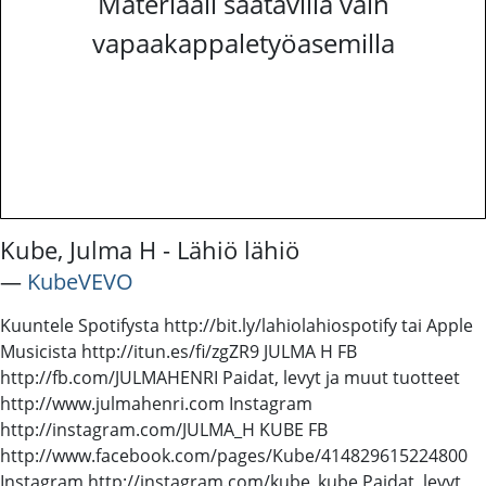
Materiaali saatavilla vain
vapaakappaletyöasemilla
Kube, Julma H - Lähiö lähiö
―
KubeVEVO
Kuuntele Spotifysta http://bit.ly/lahiolahiospotify tai Apple
Musicista http://itun.es/fi/zgZR9 JULMA H FB
http://fb.com/JULMAHENRI Paidat, levyt ja muut tuotteet
http://www.julmahenri.com Instagram
http://instagram.com/JULMA_H KUBE FB
http://www.facebook.com/pages/Kube/414829615224800
Instagram http://instagram.com/kube_kube Paidat, levyt