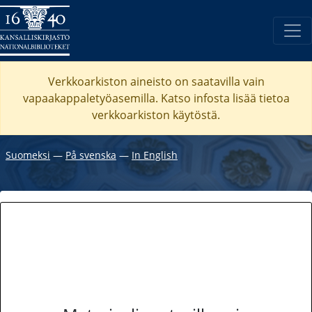
Verkkoarkiston aineisto on saatavilla vain
vapaakappaletyöasemilla. Katso
infosta
lisää tietoa
verkkoarkiston käytöstä.
Suomeksi
―
På svenska
―
In English