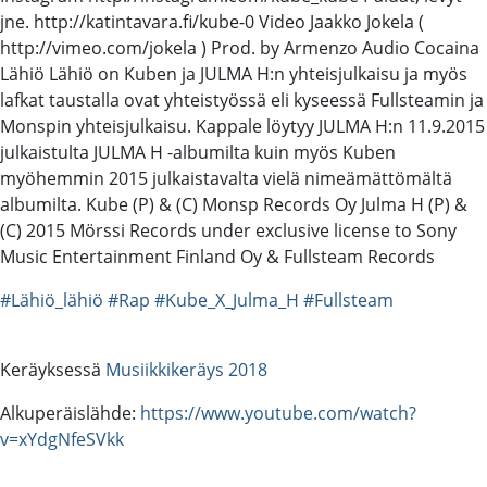
jne. http://katintavara.fi/kube-0 Video Jaakko Jokela (
http://vimeo.com/jokela ) Prod. by Armenzo Audio Cocaina
Lähiö Lähiö on Kuben ja JULMA H:n yhteisjulkaisu ja myös
lafkat taustalla ovat yhteistyössä eli kyseessä Fullsteamin ja
Monspin yhteisjulkaisu. Kappale löytyy JULMA H:n 11.9.2015
julkaistulta JULMA H -albumilta kuin myös Kuben
myöhemmin 2015 julkaistavalta vielä nimeämättömältä
albumilta. Kube (P) & (C) Monsp Records Oy Julma H (P) &
(C) 2015 Mörssi Records under exclusive license to Sony
Music Entertainment Finland Oy & Fullsteam Records
#Lähiö_lähiö
#Rap
#Kube_X_Julma_H
#Fullsteam
Keräyksessä
Musiikkikeräys 2018
Alkuperäislähde:
https://www.youtube.com/watch?
v=xYdgNfeSVkk