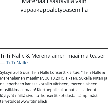
Materiaali saatavilla vain
vapaakappaletyöasemilla
Ti-Ti Nalle & Merenalainen maailma teaser
―
Ti-Ti Nalle
Syksyn 2015 uusi Ti-Ti Nalle konserttikiertue: ” Ti-Ti Nalle &
Merenalainen maailma”, 30.10.2015 alkaen. Sukella Riitan ja
nalleperheen kanssa korallin väriseen, merenalaiseen
musiikkimaailmaan! Kiertuepaikkakunnat ja lisätiedot
löytyvät näiltä sivuilta -konsertit kohdasta. Lämpimästi
tervetuloa! www.titinalle.fi