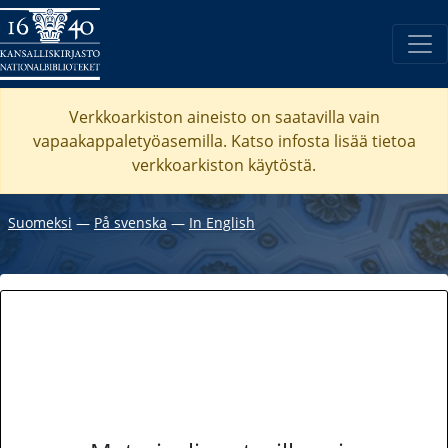
Verkkoarkiston aineisto on saatavilla vain
vapaakappaletyöasemilla. Katso
infosta
lisää tietoa
verkkoarkiston käytöstä.
Suomeksi
―
På svenska
―
In English