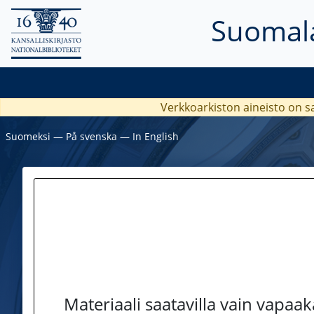
Suomala
Verkkoarkiston aineisto on s
Suomeksi
―
På svenska
―
In English
Materiaali saatavilla vain vapaa