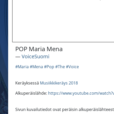
POP Maria Mena
―
VoiceSuomi
#Maria
#Mena
#Pop
#The
#Voice
Keräyksessä
Musiikkikeräys 2018
Alkuperäislähde:
https://www.youtube.com/watch
Sivun kuvailutiedot ovat peräisin alkuperäislähtees