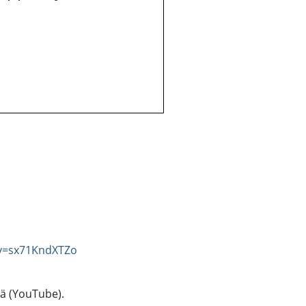
?v=sx71KndXTZo
tä (YouTube).