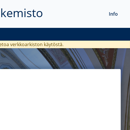
akemisto
Info
ietoa verkkoarkiston käytöstä.