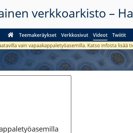
inen verkkoarkisto – H
Teemakeräykset
Verkkosivut
Videot
Twiitit
aatavilla vain vapaakappaletyöasemilla. Katso
infosta
lisää t
kappaletyöasemilla