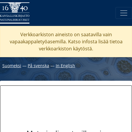
Verkkoarkiston aineisto on saatavilla vain
vapaakappaletyöasemilla. Katso
infosta
lisää tietoa
verkkoarkiston käytöstä.
Suomeksi
―
På svenska
―
In English