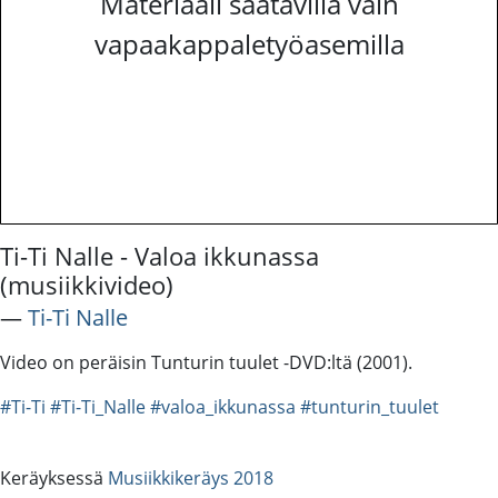
Materiaali saatavilla vain
vapaakappaletyöasemilla
Ti-Ti Nalle - Valoa ikkunassa
(musiikkivideo)
―
Ti-Ti Nalle
Video on peräisin Tunturin tuulet -DVD:ltä (2001).
#Ti-Ti
#Ti-Ti_Nalle
#valoa_ikkunassa
#tunturin_tuulet
Keräyksessä
Musiikkikeräys 2018