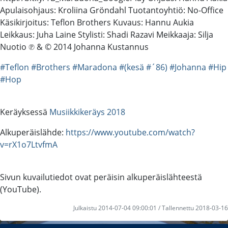
Apulaisohjaus: Kroliina Gröndahl Tuotantoyhtiö: No-Office
Käsikirjoitus: Teflon Brothers Kuvaus: Hannu Aukia
Leikkaus: Juha Laine Stylisti: Shadi Razavi Meikkaaja: Silja
Nuotio ℗ & © 2014 Johanna Kustannus
#Teflon
#Brothers
#Maradona
#(kesä
#´86)
#Johanna
#Hip
#Hop
Keräyksessä
Musiikkikeräys 2018
Alkuperäislähde:
https://www.youtube.com/watch?
v=rX1o7LtvfmA
Sivun kuvailutiedot ovat peräisin alkuperäislähteestä
(YouTube).
Julkaistu 2014-07-04 09:00:01 / Tallennettu 2018-03-16