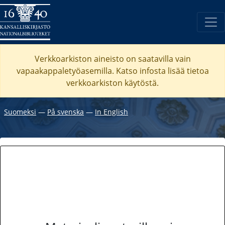
Verkkoarkiston aineisto on saatavilla vain
vapaakappaletyöasemilla. Katso
infosta
lisää tietoa
verkkoarkiston käytöstä.
Suomeksi
―
På svenska
―
In English