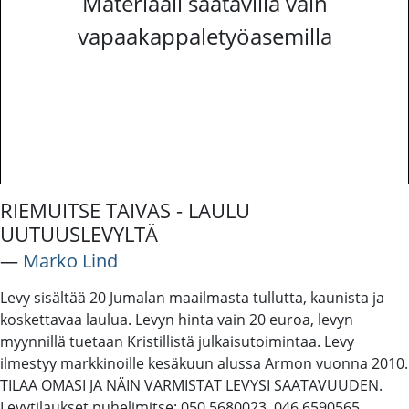
Materiaali saatavilla vain
vapaakappaletyöasemilla
RIEMUITSE TAIVAS - LAULU
UUTUUSLEVYLTÄ
―
Marko Lind
Levy sisältää 20 Jumalan maailmasta tullutta, kaunista ja
koskettavaa laulua. Levyn hinta vain 20 euroa, levyn
myynnillä tuetaan Kristillistä julkaisutoimintaa. Levy
ilmestyy markkinoille kesäkuun alussa Armon vuonna 2010.
TILAA OMASI JA NÄIN VARMISTAT LEVYSI SAATAVUUDEN.
Levytilaukset puhelimitse: 050 5680023, 046 6590565