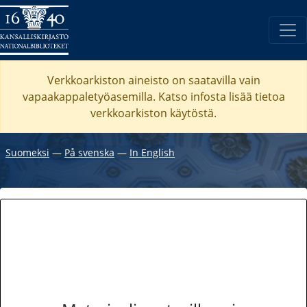
Verkkoarkiston aineisto on saatavilla vain
vapaakappaletyöasemilla. Katso
infosta
lisää tietoa
verkkoarkiston käytöstä.
Suomeksi
―
På svenska
―
In English