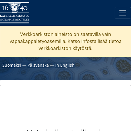
Verkkoarkiston aineisto on saatavilla vain
vapaakappaletyöasemilla. Katso
infosta
lisää tietoa
verkkoarkiston käytöstä.
Suomeksi
―
På svenska
―
In English