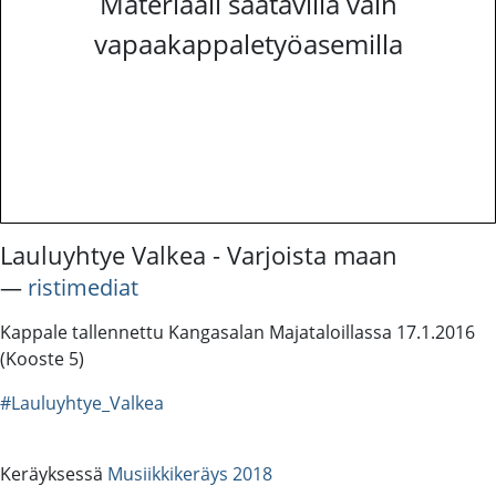
Materiaali saatavilla vain
vapaakappaletyöasemilla
Lauluyhtye Valkea - Varjoista maan
―
ristimediat
Kappale tallennettu Kangasalan Majataloillassa 17.1.2016
(Kooste 5)
#Lauluyhtye_Valkea
Keräyksessä
Musiikkikeräys 2018