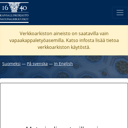
Verkkoarkiston aineisto on saatavilla vain
vapaakappaletyöasemilla. Katso
infosta
lisää tietoa
verkkoarkiston käytöstä.
Suomeksi
―
På svenska
―
In English