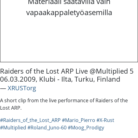
Materiaali saatavilla vain
vapaakappaletyöasemilla
Raiders of the Lost ARP Live @Multiplied 5
06.03.2009, Klubi - Ilta, Turku, Finland
―
XRUSTorg
A short clip from the live performance of Raiders of the
Lost ARP.
#Raiders_of_the_Lost_ARP
#Mario_Pierro
#X-Rust
#Multiplied
#Roland_Juno-60
#Moog_Prodigy