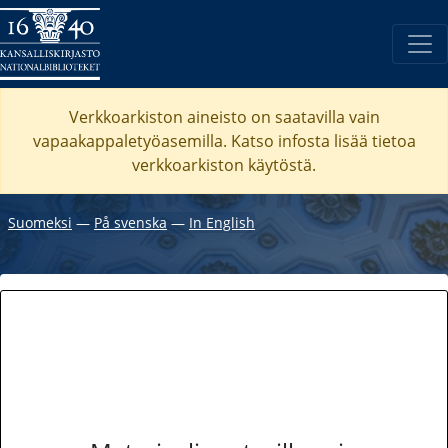
Verkkoarkiston aineisto on saatavilla vain
vapaakappaletyöasemilla. Katso
infosta
lisää tietoa
verkkoarkiston käytöstä.
Suomeksi
―
På svenska
―
In English