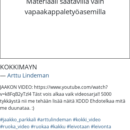
Materiaali saatavilla vain
vapaakappaletyöasemilla
KOKKIMAYN
―
Arttu Lindeman
JAAKON VIDEO: https://www.youtube.com/watch?
v=k8FqB2yTzl4 Täst vois alkaa vaik videosarja!! 5000
tykkäystä nii me tehään lisää näitä XDDD Ehdotelkaa mitä
me duunataa. :)
#jaakko_parkkali
#arttulindeman
#kokki_video
#ruoka_video
#ruokaa
#kakku
#leivotaan
#leivonta