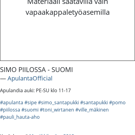
Materiaali saatavilla vain
vapaakappaletyöasemilla
SIMO PIILOSSA - SUOMI
―
ApulantaOfficial
Apulandia auki: PE-SU klo 11-17
#apulanta
#sipe
#simo_santapukki
#santapukki
#pomo
#piilossa
#suomi
#toni_wirtanen
#ville_mäkinen
#pauli_hauta-aho