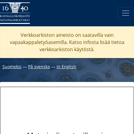
Verkkoarkiston aineisto on saatavilla vain
vapaakappaletyöasemilla. Katso
infosta
lisää tietoa
verkkoarkiston käytöstä.
Suomeksi
―
På svenska
―
In English