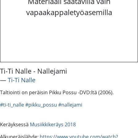
Materiaali saatavilla vain
vapaakappaletyöasemilla
Ti-Ti Nalle - Nallejami
―
Ti-Ti Nalle
Taltiointi on peräisin Pikku Possu -DVD:ltä (2006).
#ti-ti_nalle
#pikku_possu
#nallejami
Keräyksessä
Musiikkikeräys 2018
Alkuperäislähde:
https://www.youtube.com/watch?