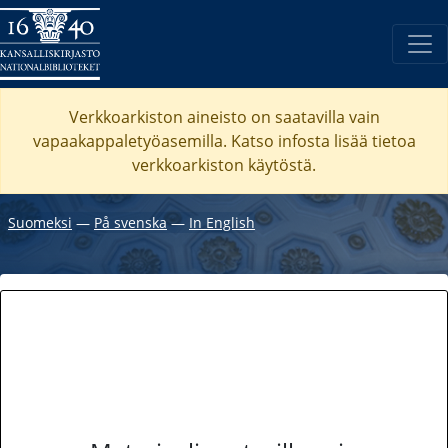
Verkkoarkiston aineisto on saatavilla vain
vapaakappaletyöasemilla. Katso
infosta
lisää tietoa
verkkoarkiston käytöstä.
Suomeksi
―
På svenska
―
In English