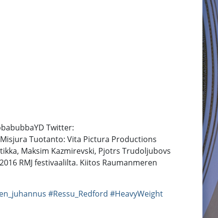
ubbabubbaYD Twitter:
s Misjura Tuotanto: Vita Pictura Productions
ortikka, Maksim Kazmirevski, Pjotrs Trudoljubovs
 2016 RMJ festivaalilta. Kiitos Raumanmeren
n_juhannus
#Ressu_Redford
#HeavyWeight