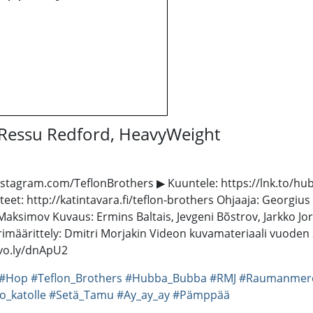
 Ressu Redford, HeavyWeight
//instagram.com/TeflonBrothers ▶ Kuuntele: https://lnk.to/h
tteet: http://katintavara.fi/teflon-brothers Ohjaaja: Georgiu
i Maksimov Kuvaus: Ermins Baltais, Jevgeni Bõstrov, Jarkko J
rimäärittely: Dmitri Morjakin Videon kuvamateriaali vuoden
vo.ly/dnApU2
#Hop
#Teflon_Brothers
#Hubba_Bubba
#RMJ
#Raumanmere
o_katolle
#Setä_Tamu
#Ay_ay_ay
#Pämppää