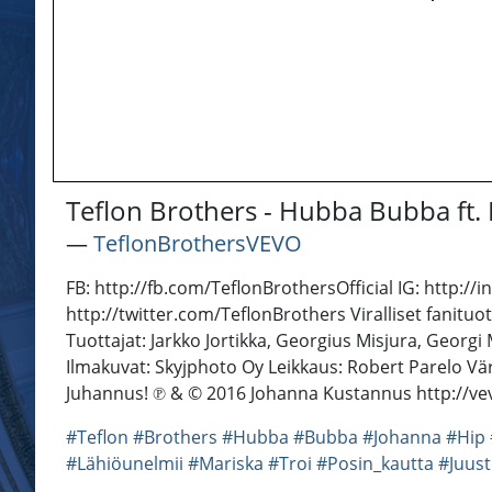
Teflon Brothers - Hubba Bubba ft.
―
TeflonBrothersVEVO
FB: http://fb.com/TeflonBrothersOfficial IG: http:
http://twitter.com/TeflonBrothers Viralliset fanituo
Tuottajat: Jarkko Jortikka, Georgius Misjura, Georg
Ilmakuvat: Skyjphoto Oy Leikkaus: Robert Parelo Vä
Juhannus! ℗ & © 2016 Johanna Kustannus http://ve
#Teflon
#Brothers
#Hubba
#Bubba
#Johanna
#Hip
#Lähiöunelmii
#Mariska
#Troi
#Posin_kautta
#Juust