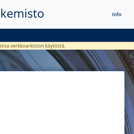
akemisto
Info
ietoa verkkoarkiston käytöstä.