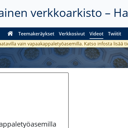
inen verkkoarkisto – H
Teemakeräykset
Verkkosivut
Videot
Twiitit
aatavilla vain vapaakappaletyöasemilla. Katso
infosta
lisää t
kappaletyöasemilla