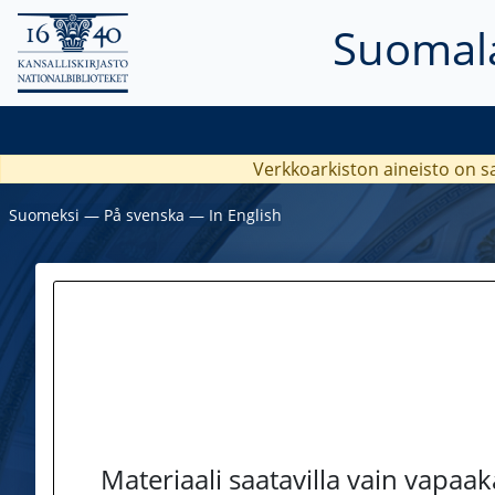
Suomala
Verkkoarkiston aineisto on s
Suomeksi
―
På svenska
―
In English
Materiaali saatavilla vain vapaa