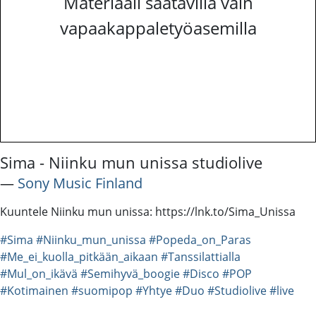
Materiaali saatavilla vain
vapaakappaletyöasemilla
Sima - Niinku mun unissa studiolive
―
Sony Music Finland
Kuuntele Niinku mun unissa: https://lnk.to/Sima_Unissa
#Sima
#Niinku_mun_unissa
#Popeda_on_Paras
#Me_ei_kuolla_pitkään_aikaan
#Tanssilattialla
#Mul_on_ikävä
#Semihyvä_boogie
#Disco
#POP
#Kotimainen
#suomipop
#Yhtye
#Duo
#Studiolive
#live