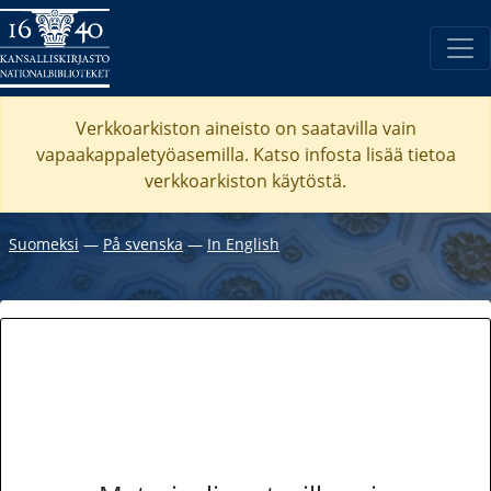
Verkkoarkiston aineisto on saatavilla vain
vapaakappaletyöasemilla. Katso
infosta
lisää tietoa
verkkoarkiston käytöstä.
Suomeksi
―
På svenska
―
In English