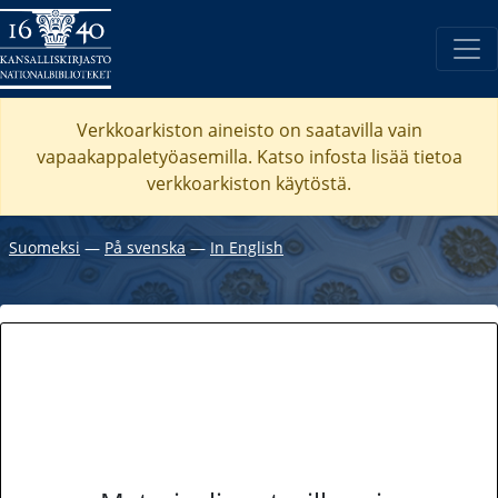
Verkkoarkiston aineisto on saatavilla vain
vapaakappaletyöasemilla. Katso
infosta
lisää tietoa
verkkoarkiston käytöstä.
Suomeksi
―
På svenska
―
In English