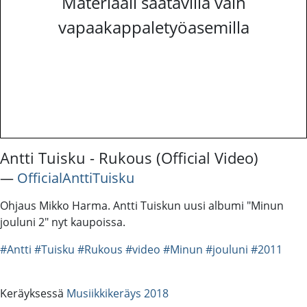
Materiaali saatavilla vain
vapaakappaletyöasemilla
Antti Tuisku - Rukous (Official Video)
―
OfficialAnttiTuisku
Ohjaus Mikko Harma. Antti Tuiskun uusi albumi "Minun
jouluni 2" nyt kaupoissa.
#Antti
#Tuisku
#Rukous
#video
#Minun
#jouluni
#2011
Keräyksessä
Musiikkikeräys 2018