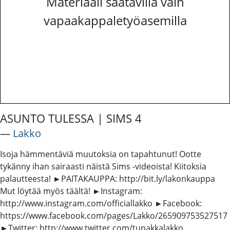
Materiaali saatavilla vain
vapaakappaletyöasemilla
ASUNTO TULESSA | SIMS 4
―
Lakko
Isoja hämmentäviä muutoksia on tapahtunut! Ootte
tykänny ihan sairaasti näistä Sims -videoista! Kiitoksia
palautteesta! ►PAITAKAUPPA: http://bit.ly/lakonkauppa
Mut löytää myös täältä! ►Instagram:
http://www.instagram.com/officiallakko ►Facebook:
https://www.facebook.com/pages/Lakko/265909753527517
►Twitter: http://www.twitter.com/tupakkalakko