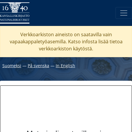
Verkkoarkiston aineisto on saatavilla vain
vapaakappaletyöasemilla. Katso
infosta
lisää tietoa
verkkoarkiston käytöstä.
Suomeksi
―
På svenska
―
In English