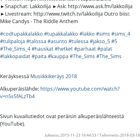
►Snapchat: Lakkoilija ►Ask: http://www.ask.fm/lakkoilija
►Livestream: http://www.twitch.tv/lakkoilija Outro biisi:
Mike Candys - The Riddle Anthem
#codtupakkalakko
#tupakkalakko
#lakko
#sims
#sims_4
#tulipaloja
#talossa
#asunto
#tulessa
#jakso_5
#5
#The_Sims_4
#hauskat
#hetket
#parhaat
#palat
#lakkopaidat
#paita
#kauppa
#The_Sims
#The_Sims
Keräyksessä
Musiikkikeräys 2018
Alkuperäislähde:
https://www.youtube.com/watch?
v=n5s5fALzTb4
Sivun kuvailutiedot ovat peräisin alkuperäislähteestä
(YouTube).
Julkaistu 2015-11-23 16:44:53 / Tallennettu 2018-03-16