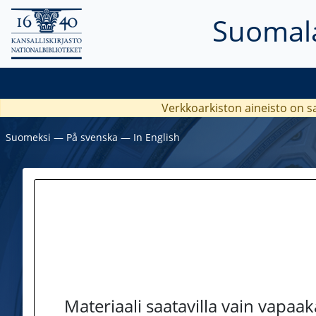
Suomala
Verkkoarkiston aineisto on s
Suomeksi
―
På svenska
―
In English
Materiaali saatavilla vain vapaa