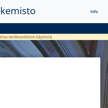
akemisto
Info
ietoa verkkoarkiston käytöstä.