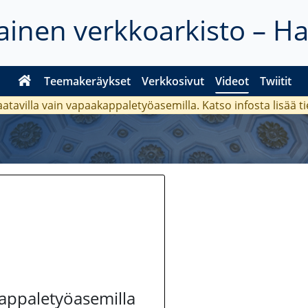
inen verkkoarkisto – H
Teemakeräykset
Verkkosivut
Videot
Twiitit
aatavilla vain vapaakappaletyöasemilla. Katso
infosta
lisää t
kappaletyöasemilla