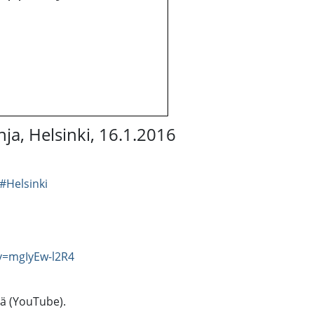
ja, Helsinki, 16.1.2016
#Helsinki
v=mgIyEw-l2R4
tä (YouTube).