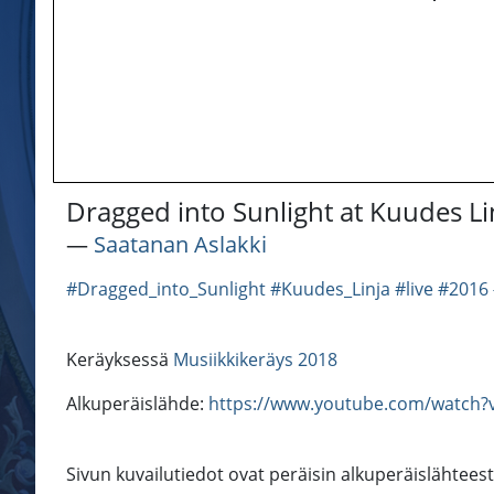
Dragged into Sunlight at Kuudes Lin
―
Saatanan Aslakki
#Dragged_into_Sunlight
#Kuudes_Linja
#live
#2016
Keräyksessä
Musiikkikeräys 2018
Alkuperäislähde:
https://www.youtube.com/watch?
Sivun kuvailutiedot ovat peräisin alkuperäislähtees