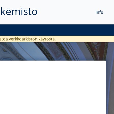
akemisto
Info
ietoa verkkoarkiston käytöstä.