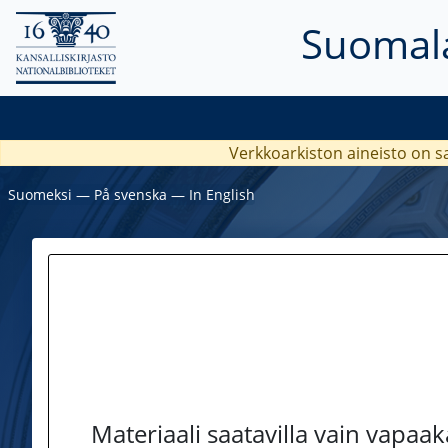
Suomala
Verkkoarkiston aineisto on s
Suomeksi
―
På svenska
―
In English
Materiaali saatavilla vain vapaa