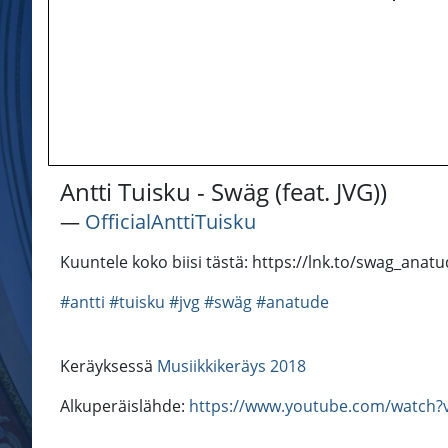
Antti Tuisku - Swäg (feat. JVG))
―
OfficialAnttiTuisku
Kuuntele koko biisi tästä: https://lnk.to/swag_anat
#antti
#tuisku
#jvg
#swäg
#anatude
Keräyksessä
Musiikkikeräys 2018
Alkuperäislähde:
https://www.youtube.com/watch?