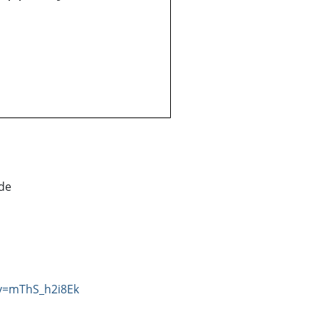
ude
v=mThS_h2i8Ek