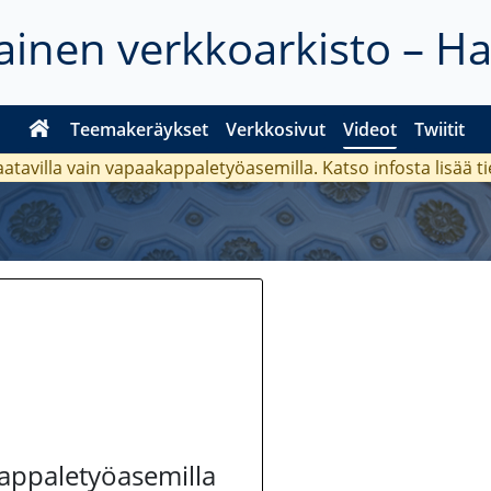
inen verkkoarkisto – H
Teemakeräykset
Verkkosivut
Videot
Twiitit
aatavilla vain vapaakappaletyöasemilla. Katso
infosta
lisää t
kappaletyöasemilla