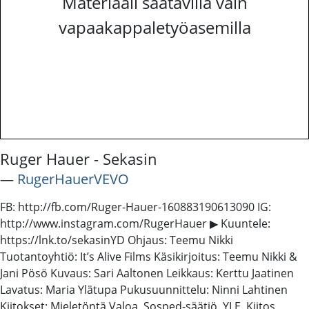
Materiaali saatavilla vain
vapaakappaletyöasemilla
Ruger Hauer - Sekasin
―
RugerHauerVEVO
FB: http://fb.com/Ruger-Hauer-160883190613090 IG:
http://www.instagram.com/RugerHauer ▶ Kuuntele:
https://lnk.to/sekasinYD Ohjaus: Teemu Nikki
Tuotantoyhtiö: It’s Alive Films Käsikirjoitus: Teemu Nikki &
Jani Pösö Kuvaus: Sari Aaltonen Leikkaus: Kerttu Jaatinen
Lavatus: Maria Ylätupa Pukusuunnittelu: Ninni Lahtinen
Kiitokset: Mieletöntä Valoa, Sosped-säätiö, YLE. Kiitos