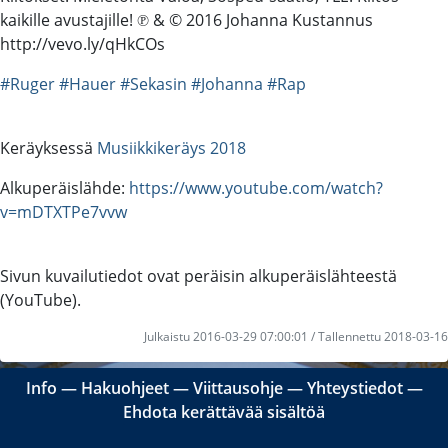
kaikille avustajille! ℗ & © 2016 Johanna Kustannus
http://vevo.ly/qHkCOs
#Ruger
#Hauer
#Sekasin
#Johanna
#Rap
Keräyksessä
Musiikkikeräys 2018
Alkuperäislähde:
https://www.youtube.com/watch?
v=mDTXTPe7vvw
Sivun kuvailutiedot ovat peräisin alkuperäislähteestä
(YouTube).
Julkaistu 2016-03-29 07:00:01 / Tallennettu 2018-03-16
Info
―
Hakuohjeet
―
Viittausohje
―
Yhteystiedot
―
Ehdota kerättävää sisältöä