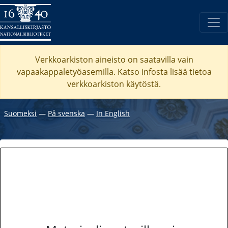
Verkkoarkiston aineisto on saatavilla vain
vapaakappaletyöasemilla. Katso
infosta
lisää tietoa
verkkoarkiston käytöstä.
Suomeksi
―
På svenska
―
In English