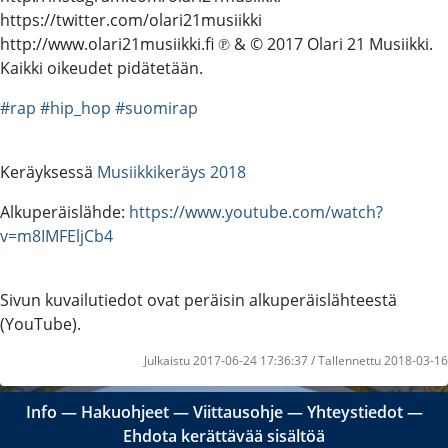
https://twitter.com/olari21musiikki
http://www.olari21musiikki.fi ℗ & © 2017 Olari 21 Musiikki.
Kaikki oikeudet pidätetään.
#rap
#hip_hop
#suomirap
Keräyksessä
Musiikkikeräys 2018
Alkuperäislähde:
https://www.youtube.com/watch?
v=m8IMFEljCb4
Sivun kuvailutiedot ovat peräisin alkuperäislähteestä
(YouTube).
Julkaistu 2017-06-24 17:36:37 / Tallennettu 2018-03-16
Info
―
Hakuohjeet
―
Viittausohje
―
Yhteystiedot
―
Ehdota kerättävää sisältöä