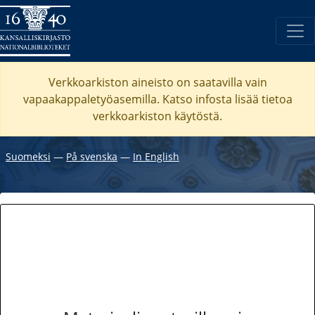
Verkkoarkiston aineisto on saatavilla vain
vapaakappaletyöasemilla. Katso
infosta
lisää tietoa
verkkoarkiston käytöstä.
Suomeksi
―
På svenska
―
In English