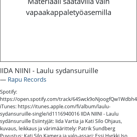
Materiaali saatavilla vain
vapaakappaletyöasemilla
IIDA NIINI - Laulu sydansuruille
―
Rapu Records
Spotify:
https://open.spotify.com/track/64Swck9oNjoogfQw1Wdbh4
iTunes: https://itunes.apple.com/fi/album/laulu-
sydansuruille-single/id1116940016 IIDA NIINI - Laulu
sydänsuruille Esiintyjät: Iida Vartia ja Kati Silo Ohjaus,
kuvaus, leikkaus ja värimäärittely: Patrik Sundberg
Puvustus: Kati Silo Kamera ja valo-assari: Essi Hyrkki Iso