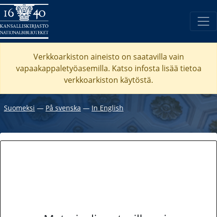
Verkkoarkiston aineisto on saatavilla vain
vapaakappaletyöasemilla. Katso
infosta
lisää tietoa
verkkoarkiston käytöstä.
Suomeksi
―
På svenska
―
In English