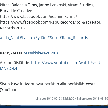
kiitos: Balansia Films, Janne Lankoski, Airam Studios,
Bonafide Creative
https://www.facebook.com/iidaniinikarina/
https://www.facebook.com/RapuRecords/ (c) & (p) Rapu
Records 2016
#Iida_Niini
#Laulu
#Sydän
#Suru
#Rapu_Records
Keräyksessä
Musiikkikeräys 2018
Alkuperäislähde:
https://www.youtube.com/watch?v=lUr-
MNYDzk4
Sivun kuvailutiedot ovat peräisin alkuperäislähteestä
(YouTube).
Julkaistu 2016-05-28 13:12:06 / Tallennettu 2018-03-16