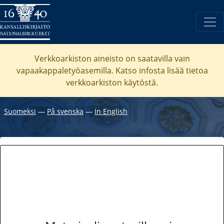
Verkkoarkiston aineisto on saatavilla vain
vapaakappaletyöasemilla. Katso
infosta
lisää tietoa
verkkoarkiston käytöstä.
Suomeksi
―
På svenska
―
In English