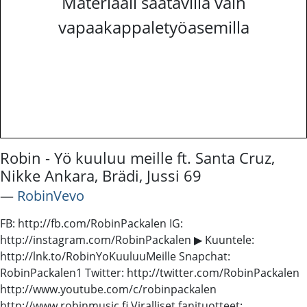
Materiaali saatavilla vain
vapaakappaletyöasemilla
Robin - Yö kuuluu meille ft. Santa Cruz,
Nikke Ankara, Brädi, Jussi 69
―
RobinVevo
FB: http://fb.com/RobinPackalen IG:
http://instagram.com/RobinPackalen ▶ Kuuntele:
http://lnk.to/RobinYoKuuluuMeille Snapchat:
RobinPackalen1 Twitter: http://twitter.com/RobinPackalen
http://www.youtube.com/c/robinpackalen
http://www.robinmusic.fi Viralliset fanituotteet: