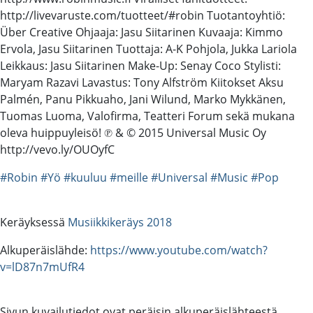
http://livevaruste.com/tuotteet/#robin Tuotantoyhtiö:
Über Creative Ohjaaja: Jasu Siitarinen Kuvaaja: Kimmo
Ervola, Jasu Siitarinen Tuottaja: A-K Pohjola, Jukka Lariola
Leikkaus: Jasu Siitarinen Make-Up: Senay Coco Stylisti:
Maryam Razavi Lavastus: Tony Alfström Kiitokset Aksu
Palmén, Panu Pikkuaho, Jani Wilund, Marko Mykkänen,
Tuomas Luoma, Valofirma, Teatteri Forum sekä mukana
oleva huippuyleisö! ℗ & © 2015 Universal Music Oy
http://vevo.ly/OUOyfC
#Robin
#Yö
#kuuluu
#meille
#Universal
#Music
#Pop
Keräyksessä
Musiikkikeräys 2018
Alkuperäislähde:
https://www.youtube.com/watch?
v=lD87n7mUfR4
Sivun kuvailutiedot ovat peräisin alkuperäislähteestä