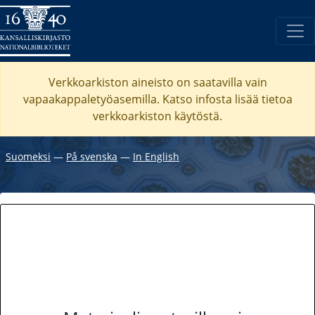
Verkkoarkiston aineisto on saatavilla vain
vapaakappaletyöasemilla. Katso
infosta
lisää tietoa
verkkoarkiston käytöstä.
Suomeksi
―
På svenska
―
In English