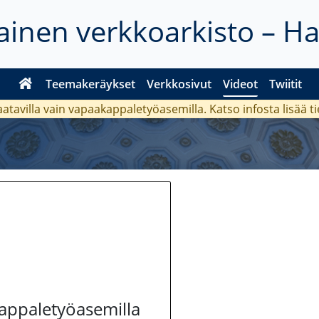
inen verkkoarkisto – H
Teemakeräykset
Verkkosivut
Videot
Twiitit
aatavilla vain vapaakappaletyöasemilla. Katso
infosta
lisää t
kappaletyöasemilla