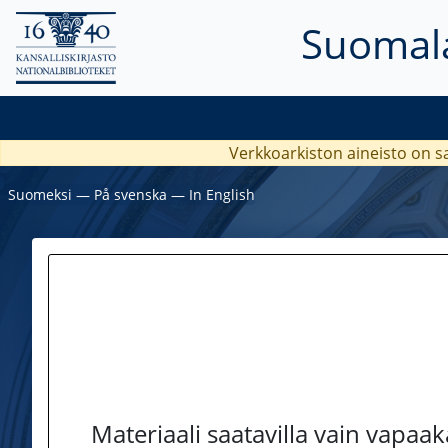
Suomala
Verkkoarkiston aineisto on s
Suomeksi
―
På svenska
―
In English
Materiaali saatavilla vain vapaa