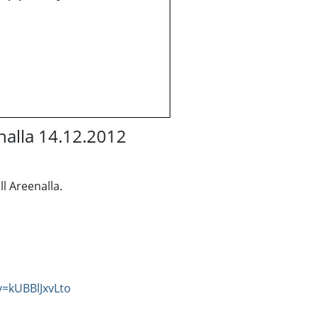
nalla 14.12.2012
l Areenalla.
=kUBBlJxvLto