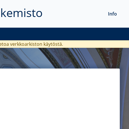
akemisto
Info
ietoa verkkoarkiston käytöstä.