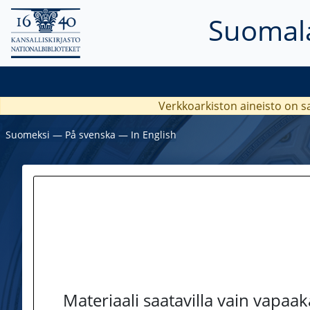
Suomala
Verkkoarkiston aineisto on s
Suomeksi
―
På svenska
―
In English
Materiaali saatavilla vain vapaa