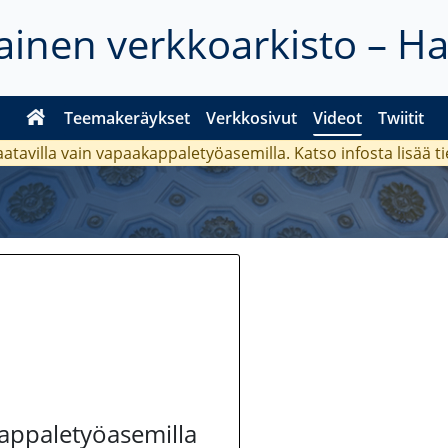
inen verkkoarkisto – H
Teemakeräykset
Verkkosivut
Videot
Twiitit
aatavilla vain vapaakappaletyöasemilla. Katso
infosta
lisää t
kappaletyöasemilla