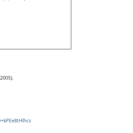
(2005).
v=kPEe8tHlhcs