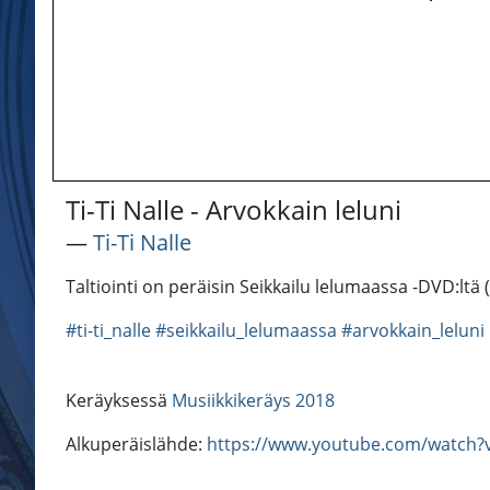
Ti-Ti Nalle - Arvokkain leluni
―
Ti-Ti Nalle
Taltiointi on peräisin Seikkailu lelumaassa -DVD:ltä 
#ti-ti_nalle
#seikkailu_lelumaassa
#arvokkain_leluni
Keräyksessä
Musiikkikeräys 2018
Alkuperäislähde:
https://www.youtube.com/watch?