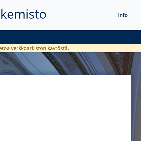
akemisto
Info
ietoa verkkoarkiston käytöstä.