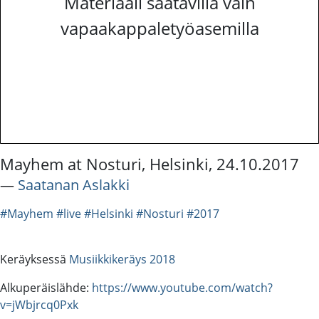
Materiaali saatavilla vain
vapaakappaletyöasemilla
Mayhem at Nosturi, Helsinki, 24.10.2017
―
Saatanan Aslakki
#Mayhem
#live
#Helsinki
#Nosturi
#2017
Keräyksessä
Musiikkikeräys 2018
Alkuperäislähde:
https://www.youtube.com/watch?
v=jWbjrcq0Pxk