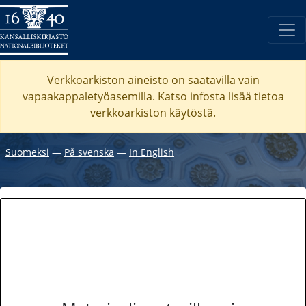
Verkkoarkiston aineisto on saatavilla vain
vapaakappaletyöasemilla. Katso
infosta
lisää tietoa
verkkoarkiston käytöstä.
Suomeksi
―
På svenska
―
In English